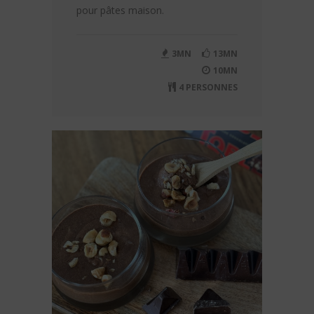
pour pâtes maison.
3MN
13MN
10MN
4 PERSONNES