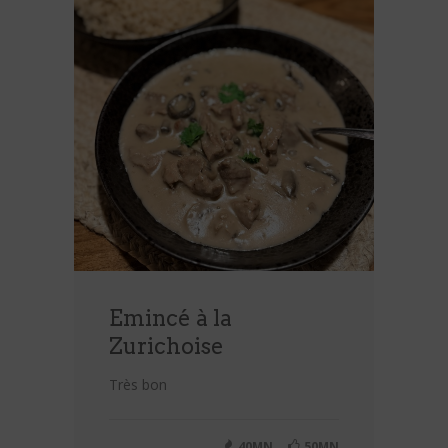
Emincé à la
Zurichoise
Très bon
40MN
50MN