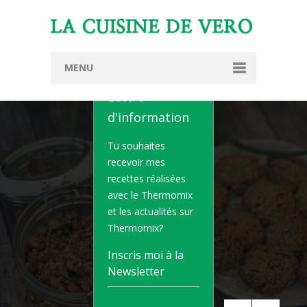
MENU
FERMER
Lettre
Accueil
d'information
Présentation
Tu souhaites
Thermomix TM6
recevoir mes
recettes réalisées
Conseillère Thermomix
Granola
avec le Thermomix
et les actualités sur
Devenir conseillère Thermomix
Thermomix?
1 PERSONNE
4MN
15MN
Recettes
Inscris moi à la
VOIR LA RECETTE
Newsletter
Offres
Démonstrations