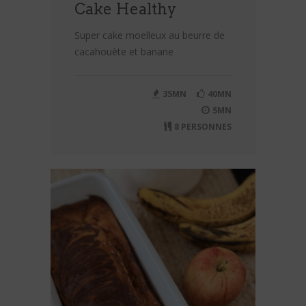
Cake Healthy
Super cake moelleux au beurre de
cacahouète et banane
35MN
40MN
5MN
8 PERSONNES