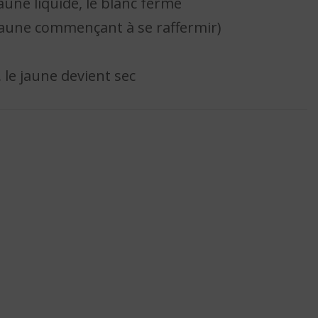
aune liquide, le blanc ferme
jaune commençant à se raffermir)
 le jaune devient sec