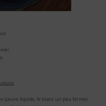
bol
anier
on
cuisson
e (Jaune liquide, le blanc un peu ferme)