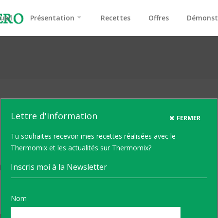
ueil
Présentation
Recettes
Offres
Démonst
Lettre d'information
FERMER
Tu souhaites recevoir mes recettes réalisées avec le
Thermomix et les actualités sur Thermomix?
vapeur au Thermomix® un vrai jeu
Inscris moi à la Newsletter
Nom