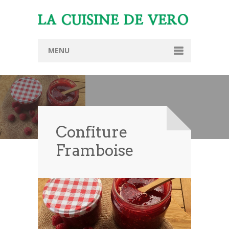
MENU
Accueil
Présentation
Thermomix TM6
Confiture
Conseillère Thermomix
Framboise
Devenir conseillère Thermomix
Recettes
Offres
Démonstrations