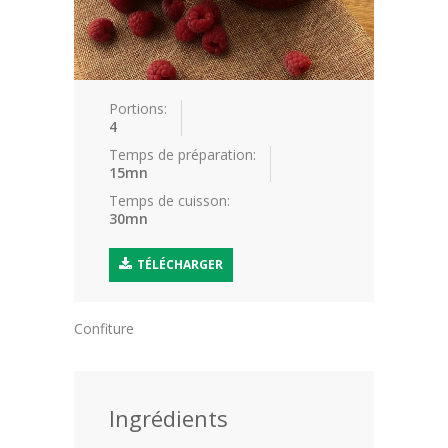
Blog
Conseils nutritionnels
Portions:
Petits plats de bébé
4
Temps de préparation:
Trucs et astuces
15mn
Temps de cuisson:
Comment utiliser les différentes
30mn
farine
TÉLÉCHARGER
Tout savoir sur le Chocolat
Tout autour de l'oeuf
Confiture
Contact
Ingrédients