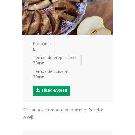
Blog
Conseils nutritionnels
Petits plats de bébé
Portions:
8
Trucs et astuces
Temps de préparation:
30mn
Comment utiliser les différentes
farine
Temps de cuisson:
30mn
Tout savoir sur le Chocolat
TÉLÉCHARGER
Tout autour de l'oeuf
Contact
Gâteau à la compote de pomme. Recette
WW®